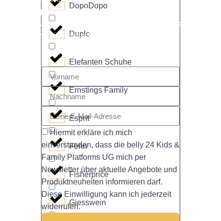
DopoDopo
spannende Informationen, exklusive
Angebote und interessante Themen direkt
Duplo
in dein Postfach.
Elefanten Schuhe
Ernstings Family
Esprit
Hiermit erkläre ich mich
einverstanden, dass die belly 24 Kids &
Fehn
Family Platforms UG mich per
Newsletter über aktuelle Angebote und
Fisherprice
Produktneuheiten informieren darf.
Diese Einwilligung kann ich jederzeit
Giesswein
widerrufen.