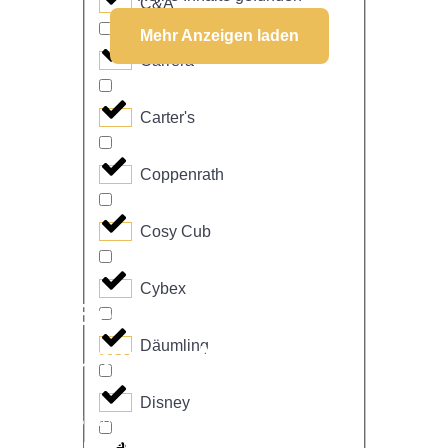
C&A
Mehr Anzeigen laden
Carrera
Carter's
Coppenrath
Cosy Cub
Cybex
Bestelle hier
Däumling
unseren Newsletter
Disney
Bleib immer auf dem neuesten Stand mit
unserem Newsletter! Erhalte regelmäßig