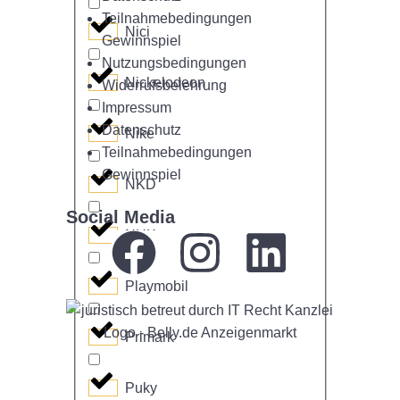
Teilnahmebedingungen
Nici
Gewinnspiel
Nutzungsbedingungen
Nickelodeon
Widerrufsbelehrung
Impressum
Datenschutz
Nike
Teilnahmebedingungen
Gewinnspiel
NKD
Social Media
NUK
Playmobil
Primark
Puky