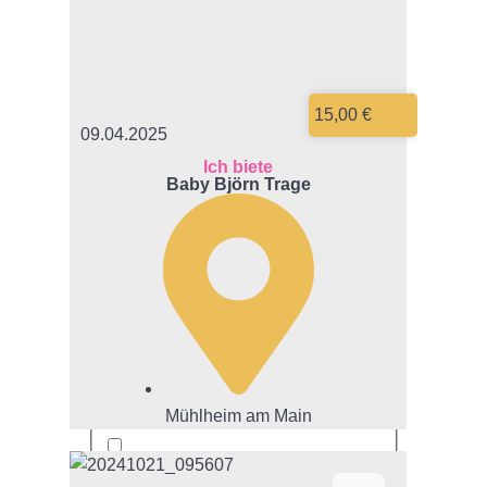
Esprit
Fehn
15,00 €
09.04.2025
Ich biete
Fisherprice
Baby Björn Trage
Giesswein
H&M
HABA
Mühlheim am Main
Hessnatur
JAKO-O