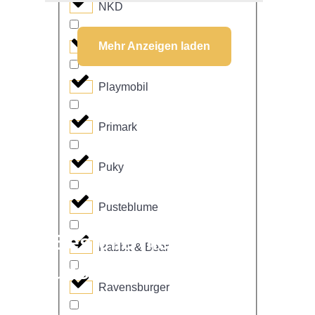
NKD
Mehr Anzeigen laden
NUK
Playmobil
Primark
Puky
Pusteblume
Bestelle hier
Rabbit & Bear
unseren Newsletter
Ravensburger