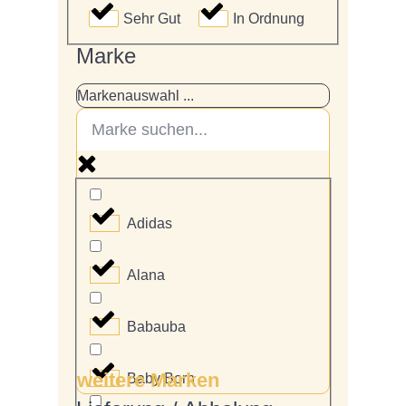
Sehr Gut
In Ordnung
Marke
Markenauswahl ...
Adidas
Alana
Babauba
weitere Marken
Baby Born