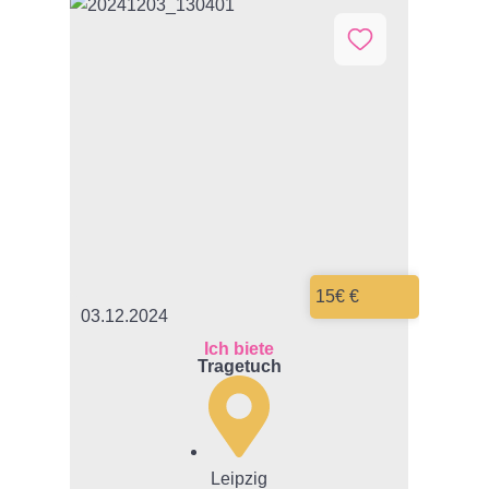
Lupilu
MAM
Manguun
Mattel
Maxi-Cosi
15€ €
Nici
03.12.2024
Ich biete
Tragetuch
Nickelodeon
Nike
Leipzig