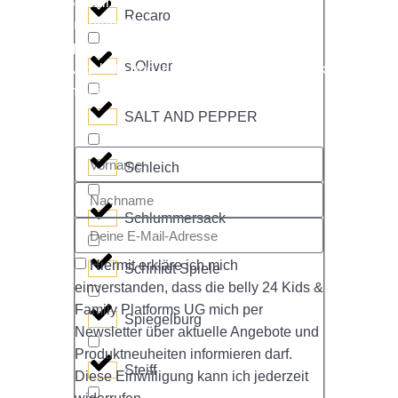
Bleib immer auf dem neuesten Stand mit
Recaro
unserem Newsletter! Erhalte regelmäßig
spannende Informationen, exklusive
s.Oliver
Angebote und interessante Themen direkt
in dein Postfach.
SALT AND PEPPER
Schleich
Schlummersack
Hiermit erkläre ich mich
Schmidt Spiele
einverstanden, dass die belly 24 Kids &
Family Platforms UG mich per
Spiegelburg
Newsletter über aktuelle Angebote und
Produktneuheiten informieren darf.
Steiff
Diese Einwilligung kann ich jederzeit