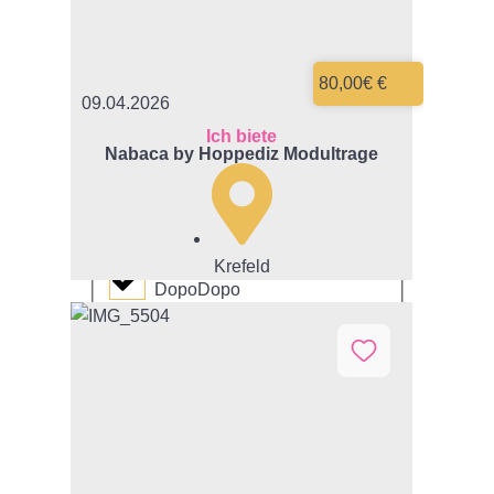
Cosy Cub
80,00€ €
Cybex
09.04.2026
Ich biete
Nabaca by Hoppediz Modultrage
Däumling
Disney
Krefeld
DopoDopo
Duplo
Elefanten Schuhe
Ernstings Family