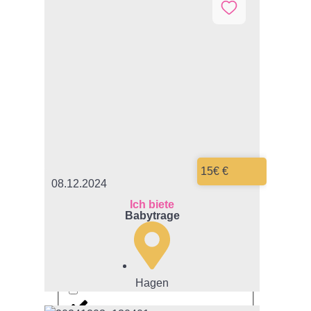
Kiabi
Kik
Kiki&Koko
Lego
15€ €
08.12.2024
Lego Duplo
Ich biete
Babytrage
Liegelind
Lily & Dan
Hagen