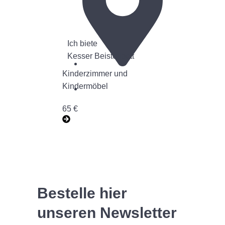
Ich biete
Ic
Kesser Beistellbett
J
Kinderzimmer und
Un
47839
Kindermöbel
Krefeld
70 
65 €
Bestelle hier
unseren Newsletter