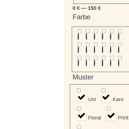
0
€
—
150
€
Farbe
Muster
Uni
Karo
Floral
Print