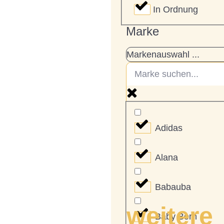
In Ordnung
Marke
Markenauswahl ...
Adidas
Alana
Babauba
weitere
Baby Born